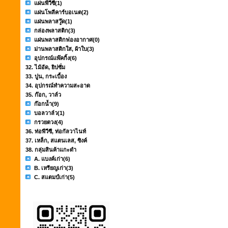
แผ่นพีวีซี
(1)
แผ่นโพลีคาร์บอเนต
(2)
แผ่นพลาสวู๊ด
(1)
กล่องพลาสติก
(3)
แผ่นพลาสติกฟองอากาศ
(0)
ม่านพลาสติกใส, ผ้าใบ
(3)
อุปกรณ์แพ๊คกิ้ง
(6)
32. ไม้อัด, ยิปซั่ม
33. ปูน, กระเบื้อง
34. อุปกรณ์ทำความสะอาด
35. ก๊อก, วาล์ว
ก๊อกน้ำ
(9)
บอลวาล์ว
(1)
กรวยตวง
(4)
36. ท่อพีวีซี, ท่อกัลวาไนท์
37. เหล็ก, สแตนเลส, ซิงค์
38. กลุ่มสินค้าแกะดำ
A. แบงค์เก่า
(6)
B. เหรียญเก่า
(3)
C. สแตมป์เก่า
(5)