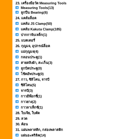
23. เครื่องมือวัด Measuring Tools
Measuring Tools
(13)
ลูกปืน Bearing
(6)
24. แคล้มล็อค
แคล้ม JS Clamp
(50)
แคล้ม Kakuta Clamp
(185)
ปากกาจับเหล็ก
(1)
25. แบตเตอรี่
26. กุญแจ, อุปกรณ์ล็อค
แม่กุญแจ
(4)
กลอนประตู
(1)
สายสลิงผ้า, สะเก็น
(3)
ลูกบิดประตู
(0)
โช้คอัพประตู
(0)
27. กาว, ซิลิโคน, จารบี
ซิลิโคน
(5)
จารบี
(3)
กาวอีพ๊อกซี่
(1)
กาวยาง
(2)
กาวลาเท็กซ์
(1)
28. ใบเจีย, ใบตัด
29. ลวด
30. ค้อน
31. แผ่นพลาสติก, กล่องพลาสติก
แผ่นอะคริลิค
(14)