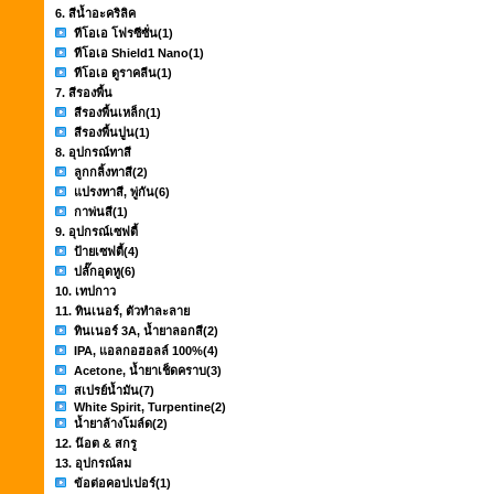
6. สีน้ำอะคริลิค
ทีโอเอ โฟรซีซั่น
(1)
ทีโอเอ Shield1 Nano
(1)
ทีโอเอ ดูราคลีน
(1)
7. สีรองพื้น
สีรองพื้นเหล็ก
(1)
สีรองพื้นปูน
(1)
8. อุปกรณ์ทาสี
ลูกกลิ้งทาสี
(2)
แปรงทาสี, พู่กัน
(6)
กาพ่นสี
(1)
9. อุปกรณ์เซฟตี้
ป้ายเซฟตี้
(4)
ปลั๊กอุดหู
(6)
10. เทปกาว
11. ทินเนอร์, ตัวทำละลาย
ทินเนอร์ 3A, น้ำยาลอกสี
(2)
IPA, แอลกอฮอลล์ 100%
(4)
Acetone, น้ำยาเช็ดคราบ
(3)
สเปรย์น้ำมัน
(7)
White Spirit, Turpentine
(2)
น้ำยาล้างโมล์ด
(2)
12. น๊อต & สกรู
13. อุปกรณ์ลม
ข้อต่อคอปเปอร์
(1)