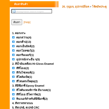
ค้นหาสินค้า
26. กุญแจ, อุปกรณ์ล็อค
>
โช้คอัพประตู
[Help]
1. ดอกเจาะ
ดอกสว่าน
(4)
ดอกต๊าป
(13)
ดอกเอ็นมิลล์
(2)
ดอกโฮลซอว์
(2)
ดอกรีมเมอร์
(1)
อุปกรณ์เจาะอื่น ๆ
(5)
2. สีน้ำมันเคลือบ Hi-Gloss Enamel
สีทีโอเอ
(2)
สีกันไซเพนท์
(1)
สีโคลัมเบีย
(1)
สีไหนตรงใจคุณ
(2)
3. สีอีพ๊อกซี่ Epoxy Enamel
สีโจตันเพนท์การ์ด อีนาเมล
(1)
สีทีโอเอ อีโพการ์ด
(2)
ทินเนอร์สำหรับสีอีพ๊อกซี่
(2)
4. สีจราจรทาถนน
5. สีสเปรย์, สเปรย์ CRC