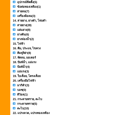
อุปกรณ์ฟิตติ้ง
(5)
ข้อต่อทองเหลือง
(1)
สายลม
(7)
เครื่องมือลม
(3)
14. สายยาง, ยางดำ, โฟมดำ
สายยาง
(28)
แผ่นยาง
(8)
ยางตัน
(6)
ยางฟองน้ำ
(2)
15. ไฟฟ้า
16. คีม, ประแจ, ไขควง
คีมฟูจิย่า
(8)
17. พัดลม, มอเตอร์
18. ปัมพ์น้ำ, แม่แรง
ปัมพ์น้ำ
(4)
แม่แรง
(3)
19. ใบเลื่อย, โครงเลื่อย
20. เครื่องมือไฟฟ้า
มากิต้า
(3)
บอช
(0)
ดีว้อล
(1)
21. กระดาษทราย, ตะไบ
กระดาษทราย
(5)
ตะไบ
(10)
22. แปรงลวด, แปรงทองเหลือง