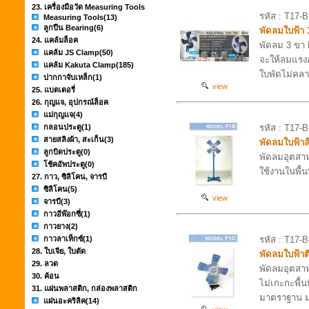
23. เครื่องมือวัด Measuring Tools
รหัส : T17-B
Measuring Tools
(13)
ลูกปืน Bearing
(6)
พัดลมใบฟ้า 
24. แคล้มล็อค
พัดลม 3 ขา 
แคล้ม JS Clamp
(50)
จะให้ลมแรง
แคล้ม Kakuta Clamp
(185)
ใบพัดไม่คล
ปากกาจับเหล็ก
(1)
view
25. แบตเตอรี่
26. กุญแจ, อุปกรณ์ล็อค
แม่กุญแจ
(4)
กลอนประตู
(1)
รหัส : T17-
สายสลิงผ้า, สะเก็น
(3)
พัดลมใบฟ้าล
ลูกบิดประตู
(0)
พัดลมอุตสาห
โช้คอัพประตู
(0)
ใช้งานในพื้
27. กาว, ซิลิโคน, จารบี
ซิลิโคน
(5)
view
จารบี
(3)
กาวอีพ๊อกซี่
(1)
กาวยาง
(2)
กาวลาเท็กซ์
(1)
รหัส : T17-
28. ใบเจีย, ใบตัด
พัดลมใบฟ้า
29. ลวด
พัดลมอุตสาหก
30. ค้อน
ไม่เกะกะพื้
31. แผ่นพลาสติก, กล่องพลาสติก
มาตราฐาน 
แผ่นอะคริลิค
(14)