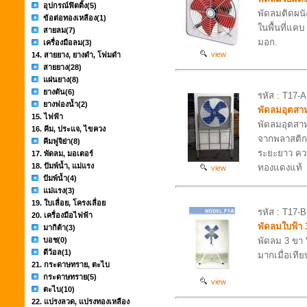
อุปกรณ์ฟิตติ้ง
(5)
พัดลมติดผนั
ข้อต่อทองเหลือง
(1)
ในพื้นที่แค
สายลม
(7)
มอก.
เครื่องมือลม
(3)
view
14. สายยาง, ยางดำ, โฟมดำ
สายยาง
(28)
แผ่นยาง
(8)
ยางตัน
(6)
รหัส : T17-
ยางฟองน้ำ
(2)
พัดลมอุตสา
15. ไฟฟ้า
พัดลมอุตสา
16. คีม, ประแจ, ไขควง
จากพลาสติกเ
คีมฟูจิย่า
(8)
ระยะยาว คว
17. พัดลม, มอเตอร์
18. ปัมพ์น้ำ, แม่แรง
ทองแดงแท้
view
ปัมพ์น้ำ
(4)
แม่แรง
(3)
19. ใบเลื่อย, โครงเลื่อย
รหัส : T17-
20. เครื่องมือไฟฟ้า
พัดลมใบฟ้า
มากิต้า
(3)
บอช
(0)
พัดลม 3 ขา
ดีว้อล
(1)
มากเมื่อเทีย
21. กระดาษทราย, ตะไบ
กระดาษทราย
(5)
view
ตะไบ
(10)
22. แปรงลวด, แปรงทองเหลือง