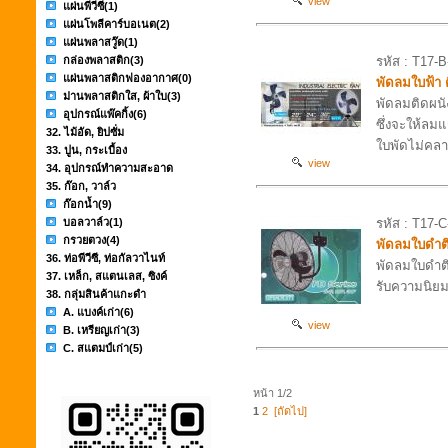
view
แผ่นพีวีซี
(1)
แผ่นโพลีคาร์บอเนต
(2)
แผ่นพลาสวู๊ด
(1)
กล่องพลาสติก
(3)
รหัส : T17-B
แผ่นพลาสติกฟองอากาศ
(0)
พัดลมใบฟ้า 
ม่านพลาสติกใส, ผ้าใบ
(3)
พัดลมติดผนั
อุปกรณ์แพ๊คกิ้ง
(6)
ซึ่งจะให้ลม
32. ไม้อัด, ยิปซั่ม
ใบพัดไม่คล
33. ปูน, กระเบื้อง
view
34. อุปกรณ์ทำความสะอาด
35. ก๊อก, วาล์ว
ก๊อกน้ำ
(9)
บอลวาล์ว
(1)
รหัส : T17-
กรวยตวง
(4)
พัดลมใบดำต
36. ท่อพีวีซี, ท่อกัลวาไนท์
พัดลมใบดำติด
37. เหล็ก, สแตนเลส, ซิงค์
รับความนิยม
38. กลุ่มสินค้าแกะดำ
A. แบงค์เก่า
(6)
view
B. เหรียญเก่า
(3)
C. สแตมป์เก่า
(5)
หน้า 1/2
1
2
[ถัดไป]