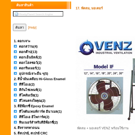
ค้นหาสินค้า
17. พัดลม, มอเตอร์
[Help]
1. ดอกเจาะ
ดอกสว่าน
(4)
ดอกต๊าป
(13)
ดอกเอ็นมิลล์
(2)
ดอกโฮลซอว์
(2)
ดอกรีมเมอร์
(1)
อุปกรณ์เจาะอื่น ๆ
(5)
2. สีน้ำมันเคลือบ Hi-Gloss Enamel
สีทีโอเอ
(2)
สีกันไซเพนท์
(1)
สีโคลัมเบีย
(1)
สีไหนตรงใจคุณ
(2)
3. สีอีพ๊อกซี่ Epoxy Enamel
สีโจตันเพนท์การ์ด อีนาเมล
(1)
สีทีโอเอ อีโพการ์ด
(2)
ทินเนอร์สำหรับสีอีพ๊อกซี่
(2)
4. สีจราจรทาถนน
พัดลม + มอเตอร์ VENZ พร้อมใช้งาน
5. สีสเปรย์, สเปรย์ CRC