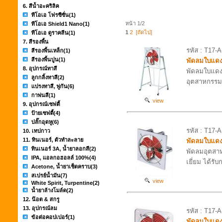
6. สีน้ำอะคริลิค
ทีโอเอ โฟรซีซั่น
(1)
หน้า 1/2
ทีโอเอ Shield1 Nano
(1)
1
2
[ถัดไป]
ทีโอเอ ดูราคลีน
(1)
7. สีรองพื้น
รหัส : T17-A
สีรองพื้นเหล็ก
(1)
สีรองพื้นปูน
(1)
พัดลมใบแดงร
8. อุปกรณ์ทาสี
พัดลมใบแดงร
ลูกกลิ้งทาสี
(2)
อุตสาหกรรมเ
แปรงทาสี, พู่กัน
(6)
กาพ่นสี
(1)
view
9. อุปกรณ์เซฟตี้
ป้ายเซฟตี้
(4)
ปลั๊กอุดหู
(6)
รหัส : T17-A
10. เทปกาว
11. ทินเนอร์, ตัวทำละลาย
พัดลมใบแดง
ทินเนอร์ 3A, น้ำยาลอกสี
(2)
พัดลมอุตสาห
IPA, แอลกอฮอลล์ 100%
(4)
เยี่ยม ได้รั
Acetone, น้ำยาเช็ดคราบ
(3)
สเปรย์น้ำมัน
(7)
view
White Spirit, Turpentine
(2)
น้ำยาล้างโมล์ด
(2)
12. น๊อต & สกรู
13. อุปกรณ์ลม
รหัส : T17-A
ข้อต่อคอปเปอร์
(1)
พัดลมใบแดง