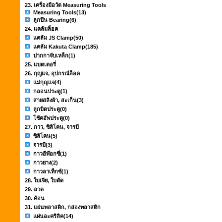
23. เครื่องมือวัด Measuring Tools
Measuring Tools
(13)
ลูกปืน Bearing
(6)
24. แคล้มล็อค
แคล้ม JS Clamp
(50)
แคล้ม Kakuta Clamp
(185)
ปากกาจับเหล็ก
(1)
25. แบตเตอรี่
26. กุญแจ, อุปกรณ์ล็อค
แม่กุญแจ
(4)
กลอนประตู
(1)
สายสลิงผ้า, สะเก็น
(3)
ลูกบิดประตู
(0)
โช้คอัพประตู
(0)
27. กาว, ซิลิโคน, จารบี
ซิลิโคน
(5)
จารบี
(3)
กาวอีพ๊อกซี่
(1)
กาวยาง
(2)
กาวลาเท็กซ์
(1)
28. ใบเจีย, ใบตัด
29. ลวด
30. ค้อน
31. แผ่นพลาสติก, กล่องพลาสติก
แผ่นอะคริลิค
(14)