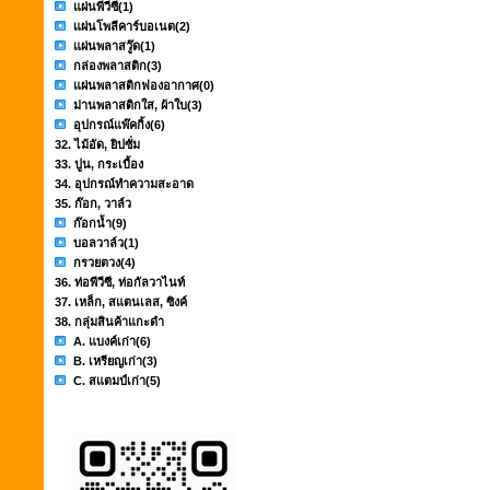
แผ่นพีวีซี
(1)
แผ่นโพลีคาร์บอเนต
(2)
แผ่นพลาสวู๊ด
(1)
กล่องพลาสติก
(3)
แผ่นพลาสติกฟองอากาศ
(0)
ม่านพลาสติกใส, ผ้าใบ
(3)
อุปกรณ์แพ๊คกิ้ง
(6)
32. ไม้อัด, ยิปซั่ม
33. ปูน, กระเบื้อง
34. อุปกรณ์ทำความสะอาด
35. ก๊อก, วาล์ว
ก๊อกน้ำ
(9)
บอลวาล์ว
(1)
กรวยตวง
(4)
36. ท่อพีวีซี, ท่อกัลวาไนท์
37. เหล็ก, สแตนเลส, ซิงค์
38. กลุ่มสินค้าแกะดำ
A. แบงค์เก่า
(6)
B. เหรียญเก่า
(3)
C. สแตมป์เก่า
(5)