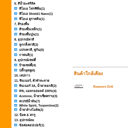
6. สีน้ำอะคริลิค
ทีโอเอ โฟรซีซั่น
(1)
ทีโอเอ Shield1 Nano
(1)
ทีโอเอ ดูราคลีน
(1)
7. สีรองพื้น
สีรองพื้นเหล็ก
(1)
สีรองพื้นปูน
(1)
8. อุปกรณ์ทาสี
ลูกกลิ้งทาสี
(2)
แปรงทาสี, พู่กัน
(6)
กาพ่นสี
(1)
9. อุปกรณ์เซฟตี้
ป้ายเซฟตี้
(4)
ปลั๊กอุดหู
(6)
สินค้าใกล้เคียง
10. เทปกาว
11. ทินเนอร์, ตัวทำละลาย
ทินเนอร์ 3A, น้ำยาลอกสี
(2)
Reamers Drill
IPA, แอลกอฮอลล์ 100%
(4)
Acetone, น้ำยาเช็ดคราบ
(3)
สเปรย์น้ำมัน
(7)
White Spirit, Turpentine
(2)
น้ำยาล้างโมล์ด
(2)
12. น๊อต & สกรู
13. อุปกรณ์ลม
ข้อต่อคอปเปอร์
(1)