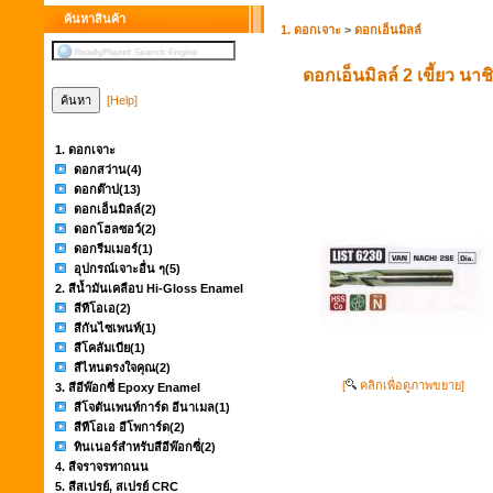
ค้นหาสินค้า
1. ดอกเจาะ
>
ดอกเอ็นมิลล์
ดอกเอ็นมิลล์ 2 เขี้ยว นาชิ
[Help]
1. ดอกเจาะ
ดอกสว่าน
(4)
ดอกต๊าป
(13)
ดอกเอ็นมิลล์
(2)
ดอกโฮลซอว์
(2)
ดอกรีมเมอร์
(1)
อุปกรณ์เจาะอื่น ๆ
(5)
2. สีน้ำมันเคลือบ Hi-Gloss Enamel
สีทีโอเอ
(2)
สีกันไซเพนท์
(1)
สีโคลัมเบีย
(1)
สีไหนตรงใจคุณ
(2)
[
คลิกเพื่อดูภาพขยาย]
3. สีอีพ๊อกซี่ Epoxy Enamel
สีโจตันเพนท์การ์ด อีนาเมล
(1)
สีทีโอเอ อีโพการ์ด
(2)
ทินเนอร์สำหรับสีอีพ๊อกซี่
(2)
4. สีจราจรทาถนน
5. สีสเปรย์, สเปรย์ CRC