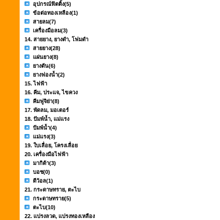
อุปกรณ์ฟิตติ้ง
(5)
ข้อต่อทองเหลือง
(1)
สายลม
(7)
เครื่องมือลม
(3)
14. สายยาง, ยางดำ, โฟมดำ
สายยาง
(28)
แผ่นยาง
(8)
ยางตัน
(6)
ยางฟองน้ำ
(2)
15. ไฟฟ้า
16. คีม, ประแจ, ไขควง
คีมฟูจิย่า
(8)
17. พัดลม, มอเตอร์
18. ปัมพ์น้ำ, แม่แรง
ปัมพ์น้ำ
(4)
แม่แรง
(3)
19. ใบเลื่อย, โครงเลื่อย
20. เครื่องมือไฟฟ้า
มากิต้า
(3)
บอช
(0)
ดีว้อล
(1)
21. กระดาษทราย, ตะไบ
กระดาษทราย
(5)
ตะไบ
(10)
22. แปรงลวด, แปรงทองเหลือง