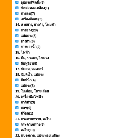
อุปกรณ์ฟิตติ้ง
(5)
ข้อต่อทองเหลือง
(1)
สายลม
(7)
เครื่องมือลม
(3)
14. สายยาง, ยางดำ, โฟมดำ
สายยาง
(28)
แผ่นยาง
(8)
ยางตัน
(6)
ยางฟองน้ำ
(2)
15. ไฟฟ้า
16. คีม, ประแจ, ไขควง
คีมฟูจิย่า
(8)
17. พัดลม, มอเตอร์
18. ปัมพ์น้ำ, แม่แรง
ปัมพ์น้ำ
(4)
แม่แรง
(3)
19. ใบเลื่อย, โครงเลื่อย
20. เครื่องมือไฟฟ้า
มากิต้า
(3)
บอช
(0)
ดีว้อล
(1)
21. กระดาษทราย, ตะไบ
กระดาษทราย
(5)
ตะไบ
(10)
22. แปรงลวด, แปรงทองเหลือง