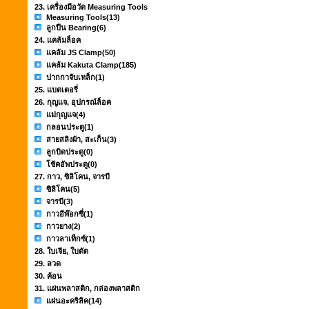
23. เครื่องมือวัด Measuring Tools
Measuring Tools
(13)
ลูกปืน Bearing
(6)
24. แคล้มล็อค
แคล้ม JS Clamp
(50)
แคล้ม Kakuta Clamp
(185)
ปากกาจับเหล็ก
(1)
25. แบตเตอรี่
26. กุญแจ, อุปกรณ์ล็อค
แม่กุญแจ
(4)
กลอนประตู
(1)
สายสลิงผ้า, สะเก็น
(3)
ลูกบิดประตู
(0)
โช้คอัพประตู
(0)
27. กาว, ซิลิโคน, จารบี
ซิลิโคน
(5)
จารบี
(3)
กาวอีพ๊อกซี่
(1)
กาวยาง
(2)
กาวลาเท็กซ์
(1)
28. ใบเจีย, ใบตัด
29. ลวด
30. ค้อน
31. แผ่นพลาสติก, กล่องพลาสติก
แผ่นอะคริลิค
(14)