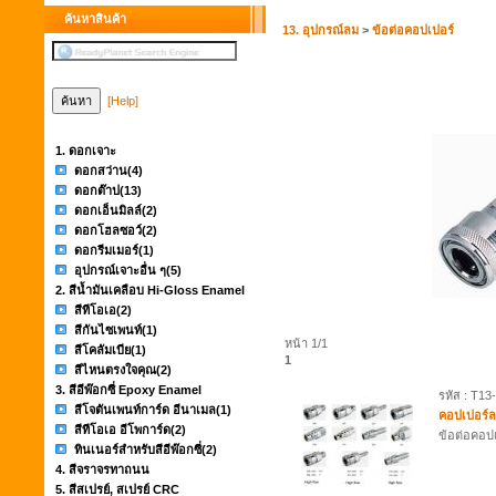
ค้นหาสินค้า
13. อุปกรณ์ลม
>
ข้อต่อคอปเปอร์
[Help]
1. ดอกเจาะ
ดอกสว่าน
(4)
ดอกต๊าป
(13)
ดอกเอ็นมิลล์
(2)
ดอกโฮลซอว์
(2)
ดอกรีมเมอร์
(1)
อุปกรณ์เจาะอื่น ๆ
(5)
2. สีน้ำมันเคลือบ Hi-Gloss Enamel
สีทีโอเอ
(2)
สีกันไซเพนท์
(1)
หน้า 1/1
สีโคลัมเบีย
(1)
1
สีไหนตรงใจคุณ
(2)
3. สีอีพ๊อกซี่ Epoxy Enamel
รหัส : T13
สีโจตันเพนท์การ์ด อีนาเมล
(1)
คอปเปอร์
สีทีโอเอ อีโพการ์ด
(2)
ข้อต่อคอปเ
ทินเนอร์สำหรับสีอีพ๊อกซี่
(2)
4. สีจราจรทาถนน
5. สีสเปรย์, สเปรย์ CRC