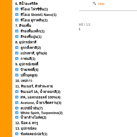
6. สีน้ำอะคริลิค
view
ทีโอเอ โฟรซีซั่น
(1)
ทีโอเอ Shield1 Nano
(1)
ทีโอเอ ดูราคลีน
(1)
หน้า 1/1
7. สีรองพื้น
1
สีรองพื้นเหล็ก
(1)
สีรองพื้นปูน
(1)
8. อุปกรณ์ทาสี
ลูกกลิ้งทาสี
(2)
แปรงทาสี, พู่กัน
(6)
กาพ่นสี
(1)
9. อุปกรณ์เซฟตี้
ป้ายเซฟตี้
(4)
ปลั๊กอุดหู
(6)
10. เทปกาว
11. ทินเนอร์, ตัวทำละลาย
ทินเนอร์ 3A, น้ำยาลอกสี
(2)
IPA, แอลกอฮอลล์ 100%
(4)
Acetone, น้ำยาเช็ดคราบ
(3)
สเปรย์น้ำมัน
(7)
White Spirit, Turpentine
(2)
น้ำยาล้างโมล์ด
(2)
12. น๊อต & สกรู
13. อุปกรณ์ลม
ข้อต่อคอปเปอร์
(1)