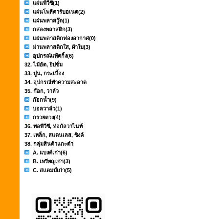
แผ่นพีวีซี
(1)
แผ่นโพลีคาร์บอเนต
(2)
แผ่นพลาสวู๊ด
(1)
กล่องพลาสติก
(3)
แผ่นพลาสติกฟองอากาศ
(0)
ม่านพลาสติกใส, ผ้าใบ
(3)
อุปกรณ์แพ๊คกิ้ง
(6)
32. ไม้อัด, ยิปซั่ม
33. ปูน, กระเบื้อง
34. อุปกรณ์ทำความสะอาด
35. ก๊อก, วาล์ว
ก๊อกน้ำ
(9)
บอลวาล์ว
(1)
กรวยตวง
(4)
36. ท่อพีวีซี, ท่อกัลวาไนท์
37. เหล็ก, สแตนเลส, ซิงค์
38. กลุ่มสินค้าแกะดำ
A. แบงค์เก่า
(6)
B. เหรียญเก่า
(3)
C. สแตมป์เก่า
(5)