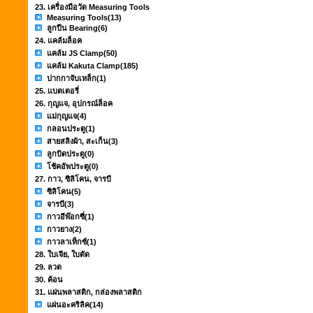
23. เครื่องมือวัด Measuring Tools
Measuring Tools
(13)
ลูกปืน Bearing
(6)
24. แคล้มล็อค
แคล้ม JS Clamp
(50)
แคล้ม Kakuta Clamp
(185)
ปากกาจับเหล็ก
(1)
25. แบตเตอรี่
26. กุญแจ, อุปกรณ์ล็อค
แม่กุญแจ
(4)
กลอนประตู
(1)
สายสลิงผ้า, สะเก็น
(3)
ลูกบิดประตู
(0)
โช้คอัพประตู
(0)
27. กาว, ซิลิโคน, จารบี
ซิลิโคน
(5)
จารบี
(3)
กาวอีพ๊อกซี่
(1)
กาวยาง
(2)
กาวลาเท็กซ์
(1)
28. ใบเจีย, ใบตัด
29. ลวด
30. ค้อน
31. แผ่นพลาสติก, กล่องพลาสติก
แผ่นอะคริลิค
(14)