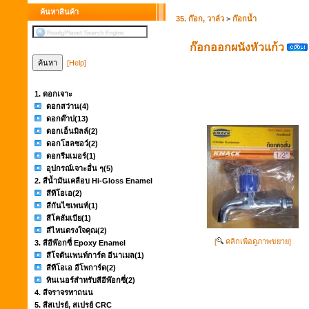
ค้นหาสินค้า
35. ก๊อก, วาล์ว
>
ก๊อกน้ำ
ก๊อกออกผนังหัวแก้ว
[Help]
1. ดอกเจาะ
ดอกสว่าน
(4)
ดอกต๊าป
(13)
ดอกเอ็นมิลล์
(2)
ดอกโฮลซอว์
(2)
ดอกรีมเมอร์
(1)
อุปกรณ์เจาะอื่น ๆ
(5)
2. สีน้ำมันเคลือบ Hi-Gloss Enamel
สีทีโอเอ
(2)
สีกันไซเพนท์
(1)
สีโคลัมเบีย
(1)
สีไหนตรงใจคุณ
(2)
[
คลิกเพื่อดูภาพขยาย]
3. สีอีพ๊อกซี่ Epoxy Enamel
สีโจตันเพนท์การ์ด อีนาเมล
(1)
สีทีโอเอ อีโพการ์ด
(2)
ทินเนอร์สำหรับสีอีพ๊อกซี่
(2)
4. สีจราจรทาถนน
5. สีสเปรย์, สเปรย์ CRC