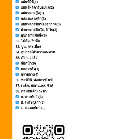
แผ่นพีวีซี
(1)
แผ่นโพลีคาร์บอเนต
(2)
แผ่นพลาสวู๊ด
(1)
กล่องพลาสติก
(3)
แผ่นพลาสติกฟองอากาศ
(0)
ม่านพลาสติกใส, ผ้าใบ
(3)
อุปกรณ์แพ๊คกิ้ง
(6)
32. ไม้อัด, ยิปซั่ม
33. ปูน, กระเบื้อง
34. อุปกรณ์ทำความสะอาด
35. ก๊อก, วาล์ว
ก๊อกน้ำ
(9)
บอลวาล์ว
(1)
กรวยตวง
(4)
36. ท่อพีวีซี, ท่อกัลวาไนท์
37. เหล็ก, สแตนเลส, ซิงค์
38. กลุ่มสินค้าแกะดำ
A. แบงค์เก่า
(6)
B. เหรียญเก่า
(3)
C. สแตมป์เก่า
(5)