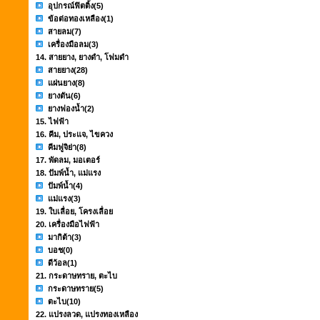
อุปกรณ์ฟิตติ้ง
(5)
ข้อต่อทองเหลือง
(1)
สายลม
(7)
เครื่องมือลม
(3)
14. สายยาง, ยางดำ, โฟมดำ
สายยาง
(28)
แผ่นยาง
(8)
ยางตัน
(6)
ยางฟองน้ำ
(2)
15. ไฟฟ้า
16. คีม, ประแจ, ไขควง
คีมฟูจิย่า
(8)
17. พัดลม, มอเตอร์
18. ปัมพ์น้ำ, แม่แรง
ปัมพ์น้ำ
(4)
แม่แรง
(3)
19. ใบเลื่อย, โครงเลื่อย
20. เครื่องมือไฟฟ้า
มากิต้า
(3)
บอช
(0)
ดีว้อล
(1)
21. กระดาษทราย, ตะไบ
กระดาษทราย
(5)
ตะไบ
(10)
22. แปรงลวด, แปรงทองเหลือง