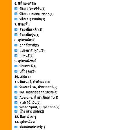
6. สีน้ำอะคริลิค
ทีโอเอ โฟรซีซั่น
(1)
ทีโอเอ Shield1 Nano
(1)
ทีโอเอ ดูราคลีน
(1)
7. สีรองพื้น
สีรองพื้นเหล็ก
(1)
สีรองพื้นปูน
(1)
8. อุปกรณ์ทาสี
ลูกกลิ้งทาสี
(2)
แปรงทาสี, พู่กัน
(6)
กาพ่นสี
(1)
9. อุปกรณ์เซฟตี้
ป้ายเซฟตี้
(4)
ปลั๊กอุดหู
(6)
10. เทปกาว
11. ทินเนอร์, ตัวทำละลาย
ทินเนอร์ 3A, น้ำยาลอกสี
(2)
IPA, แอลกอฮอลล์ 100%
(4)
Acetone, น้ำยาเช็ดคราบ
(3)
สเปรย์น้ำมัน
(7)
White Spirit, Turpentine
(2)
น้ำยาล้างโมล์ด
(2)
12. น๊อต & สกรู
13. อุปกรณ์ลม
ข้อต่อคอปเปอร์
(1)